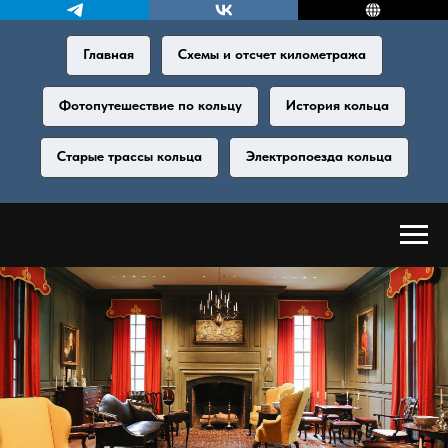
Главная
Схемы и отсчет километража
Фотопутешествие по кольцу
История кольца
Старые трассы кольца
Электропоезда кольца